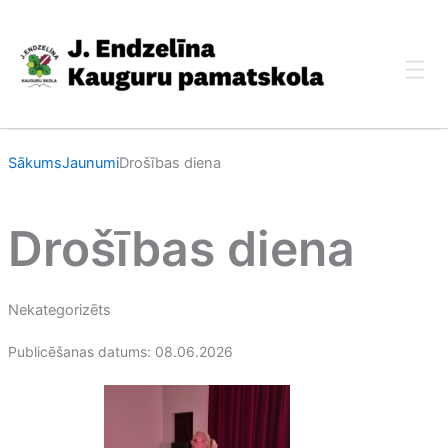
Skip
to
content
Sākums
Jaunumi
Drošības diena
Drošības diena
Nekategorizēts
Publicēšanas datums: 08.06.2026