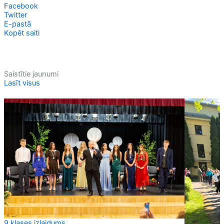
Facebook
Twitter
E-pastā
Kopēt saiti
Saistītie jaunumi
Lasīt visus
9.klases izlaidums