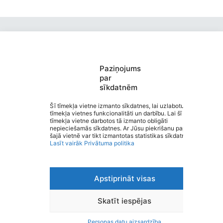
Paziņojums
par
sīkdatnēm
J.Endzelīna Kauguru pamatskola
Saziņa
Šī tīmekļa vietne izmanto sīkdatnes, lai uzlabotu
tīmekļa vietnes funkcionalitāti un darbību. Lai šī
Izvēlne
tīmekļa vietne darbotos tā izmanto obligāti
Ātrās saites
nepieciešamās sīkdatnes. Ar Jūsu piekrišanu papildus
Sociālie tīkli
šajā vietnē var tikt izmantotas statistikas sīkdatnes.
Lasīt vairāk
Privātuma politika
Apstiprināt visas
Viegli lasīt
Privātuma politika
Piekļūstamība
Skatīt iespējas
Ziņot par kļūdu
Personas datu aizsardzība
Personas datu aizsardzība