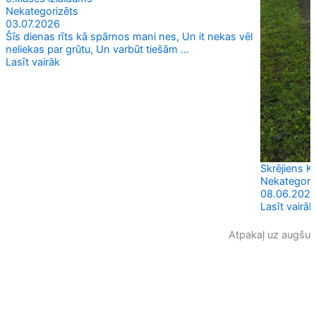
Nekategorizēts
03.07.2026
Šīs dienas rīts kā spārnos mani nes, Un it nekas vēl
neliekas par grūtu, Un varbūt tiešām ...
Lasīt vairāk
Skrējiens 
Nekategori
08.06.202
Lasīt vairāk
Atpakaļ uz augšu