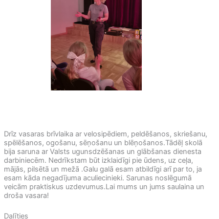
Drīz vasaras brīvlaika ar velosipēdiem, peldēšanos, skriešanu,
spēlēšanos, ogošanu, sēņošanu un blēņošanos.Tādēļ skolā
bija saruna ar Valsts ugunsdzēšanas un glābšanas dienesta
darbiniecēm. Nedrīkstam būt izklaidīgi pie ūdens, uz ceļa,
mājās, pilsētā un mežā .Galu galā esam atbildīgi arī par to, ja
esam kāda negadījuma aculiecinieki. Sarunas noslēgumā
veicām praktiskus uzdevumus.Lai mums un jums saulaina un
droša vasara!
Dalīties