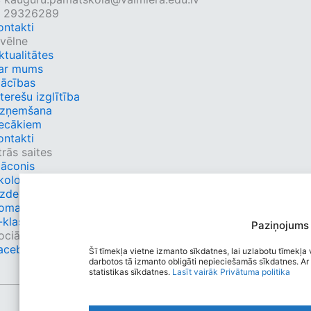
: 29326289
ontakti
zvēlne
ktualitātes
ar mums
ācības
nterešu izglītība
zņemšana
ecākiem
ontakti
trās saites
āconis
kolo.lv
zdevumi.lv
oma.lv
-klase
Paziņojums
ociālie tīkli
acebook
Šī tīmekļa vietne izmanto sīkdatnes, lai uzlabotu tīmekļa v
darbotos tā izmanto obligāti nepieciešamās sīkdatnes. Ar 
statistikas sīkdatnes.
Lasīt vairāk
Privātuma politika