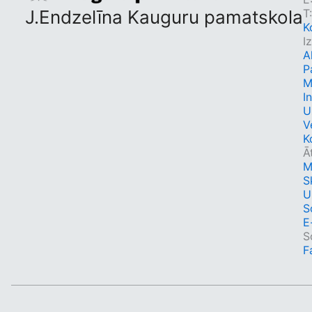
J.Endzelīna Kauguru pamatskola
T
K
I
A
P
M
I
U
V
K
Ā
M
S
U
S
E
S
F