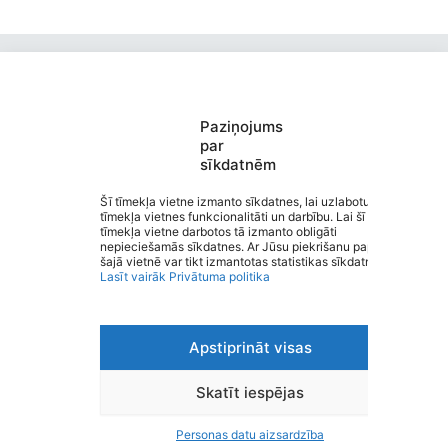
Paziņojums
par
sīkdatnēm
Kocēnu Sporta skola
Saziņa
Šī tīmekļa vietne izmanto sīkdatnes, lai uzlabotu
tīmekļa vietnes funkcionalitāti un darbību. Lai šī
Izvēlne
tīmekļa vietne darbotos tā izmanto obligāti
Ātrās saites
nepieciešamās sīkdatnes. Ar Jūsu piekrišanu papildus
Sociālie tīkli
šajā vietnē var tikt izmantotas statistikas sīkdatnes.
Lasīt vairāk
Privātuma politika
Apstiprināt visas
Viegli lasīt
Privātuma politika
Piekļūstamība
Skatīt iespējas
Ziņot par kļūdu
Personas datu aizsardzība
Personas datu aizsardzība