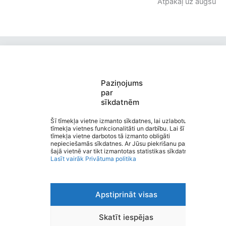
Atpakaļ uz augšu
Paziņojums
par
sīkdatnēm
Kocēnu Sporta skola
Saziņa
Šī tīmekļa vietne izmanto sīkdatnes, lai uzlabotu
tīmekļa vietnes funkcionalitāti un darbību. Lai šī
Izvēlne
tīmekļa vietne darbotos tā izmanto obligāti
Ātrās saites
nepieciešamās sīkdatnes. Ar Jūsu piekrišanu papildus
Sociālie tīkli
šajā vietnē var tikt izmantotas statistikas sīkdatnes.
Lasīt vairāk
Privātuma politika
Apstiprināt visas
Viegli lasīt
Privātuma politika
Piekļūstamība
Skatīt iespējas
Ziņot par kļūdu