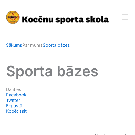
Skip
to
content
Sākums
Par mums
Sporta bāzes
Sporta bāzes
Dalīties
Facebook
Twitter
E-pastā
Kopēt saiti