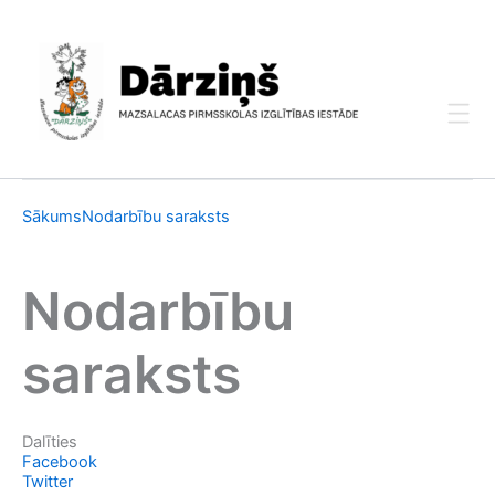
Skip
to
content
Sākums
Nodarbību saraksts
Nodarbību
saraksts
Dalīties
Facebook
Twitter