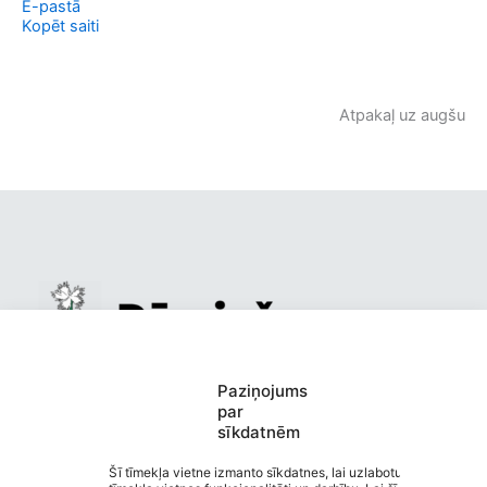
E-pastā
Kopēt saiti
Atpakaļ uz augšu
Mazsalacas pirmsskolas izglītības
Paziņojums
par
iestāde “Dārziņš”
sīkdatnēm
Saziņa
Izvēlne
Šī tīmekļa vietne izmanto sīkdatnes, lai uzlabotu