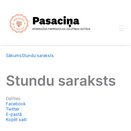
Skip
to
content
Sākums
Stundu saraksts
Stundu saraksts
Dalīties
Facebook
Twitter
E-pastā
Kopēt saiti