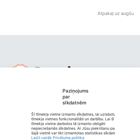
Atpakaļ uz augšu
Mūrmuižas pirmsskolas izglītības
Paziņojums
par
iestāde “Pasaciņa”
sīkdatnēm
Saziņa
Izvēlne
Šī tīmekļa vietne izmanto sīkdatnes, lai uzlabotu
tīmekļa vietnes funkcionalitāti un darbību. Lai šī
Ātrās saites
tīmekļa vietne darbotos tā izmanto obligāti
Sociālie tīkli
nepieciešamās sīkdatnes. Ar Jūsu piekrišanu papildus
šajā vietnē var tikt izmantotas statistikas sīkdatnes.
Lasīt vairāk
Privātuma politika