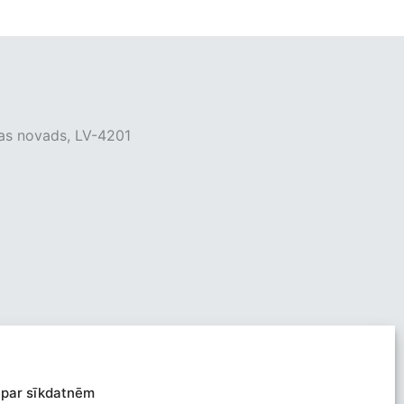
ras novads, LV-4201
 par sīkdatnēm