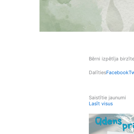
Bērni izpētīja birzī
Dalīties
Facebook
Tw
Saistītie jaunumi
Lasīt visus