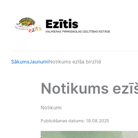
Skip
to
content
Sākums
Jaunumi
Notikums ezīša birzītē
Notikums ezīš
Notikumi
Publicēšanas datums: 18.08.2025