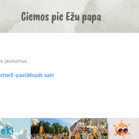
tes jaunumus.
itter
E-pastā
Kopēt saiti