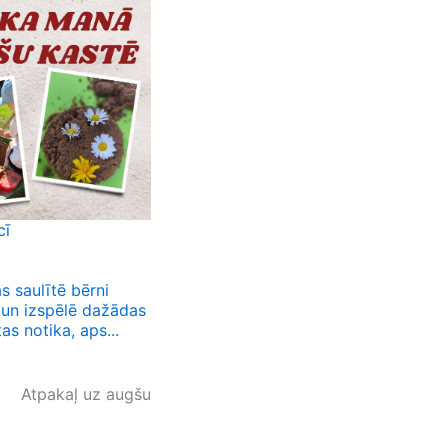
cī
as saulītē bērni
o un izspēlē dažādas
as notika, aps...
Atpakaļ uz augšu