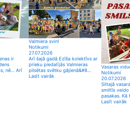
Valmiera svin!
Notikumi
27.07.2026
enas ir
Arī šajā gadā Ezīša kolektīvs ar
dens
prieku piedalījās Valmieras
Vasaras vidu
s, nē… Arī
pilsētas svētku gājienā&#8...
Notikumi
Lasīt vairāk
20.07.2026
Siltajā vasar
smiltīs veid
pasakas. Kā t
Lasīt vairāk