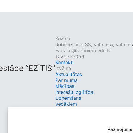
Saziņa
Rubenes iela 38, Valmiera, Valmie
E:
ezitis@valmiera.edu.lv
T: 26355056
Kontakti
iestāde “EZĪTIS”
Izvēlne
Aktualitātes
Par mums
Mācības
Interešu izglītība
Uzņemšana
Vecākiem
Kontakti
Ātrās saites
ELIIS
Facebook
Paziņojums