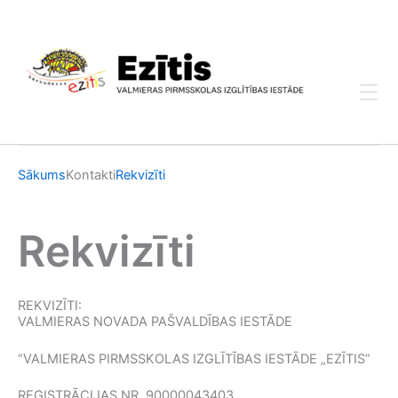
Skip
to
content
Sākums
Kontakti
Rekvizīti
Rekvizīti
REKVIZĪTI:
VALMIERAS NOVADA PAŠVALDĪBAS IESTĀDE
“VALMIERAS PIRMSSKOLAS IZGLĪTĪBAS IESTĀDE „EZĪTIS”
REĢISTRĀCIJAS NR. 90000043403