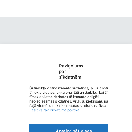
Paziņojums
Valmieras pirmsskolas izglītības
par
sīkdatnēm
iestāde “EZĪTIS”
Saziņa
Šī tīmekļa vietne izmanto sīkdatnes, lai uzlabotu
tīmekļa vietnes funkcionalitāti un darbību. Lai šī
Izvēlne
tīmekļa vietne darbotos tā izmanto obligāti
Ātrās saites
nepieciešamās sīkdatnes. Ar Jūsu piekrišanu papildus
Sociālie tīkli
šajā vietnē var tikt izmantotas statistikas sīkdatnes.
Lasīt vairāk
Privātuma politika
Apstiprināt visas