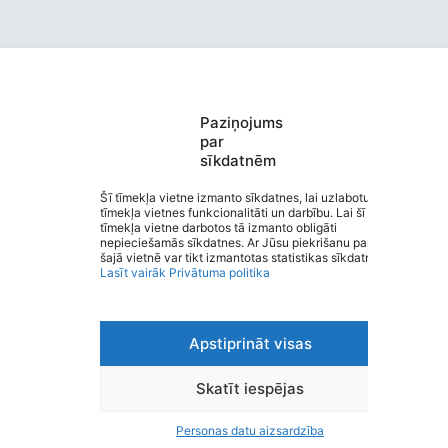
Paziņojums
Valmieras pirmsskolas izglītības
par
sīkdatnēm
iestāde “EZĪTIS”
Saziņa
Šī tīmekļa vietne izmanto sīkdatnes, lai uzlabotu
tīmekļa vietnes funkcionalitāti un darbību. Lai šī
Izvēlne
tīmekļa vietne darbotos tā izmanto obligāti
Ātrās saites
nepieciešamās sīkdatnes. Ar Jūsu piekrišanu papildus
Sociālie tīkli
šajā vietnē var tikt izmantotas statistikas sīkdatnes.
Lasīt vairāk
Privātuma politika
Apstiprināt visas
Viegli lasīt
Privātuma politika
Piekļūstamība
Skatīt iespējas
Ziņot par kļūdu
Personas datu aizsardzība
Personas datu aizsardzība