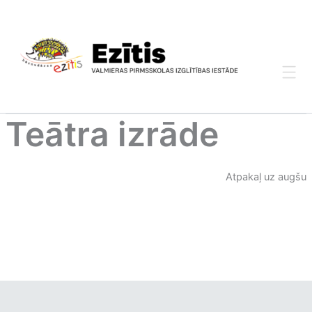
Skip
to
content
Teātra izrāde
Atpakaļ uz augšu