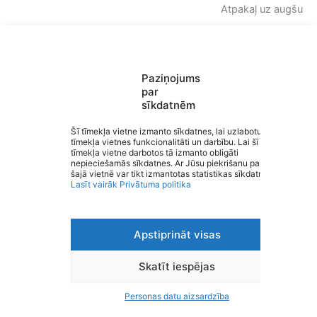
Atpakaļ uz augšu
Paziņojums
par
sīkdatnēm
Saziņa
Šī tīmekļa vietne izmanto sīkdatnes, lai uzlabotu
Izvēlne
tīmekļa vietnes funkcionalitāti un darbību. Lai šī
Ātrās saites
tīmekļa vietne darbotos tā izmanto obligāti
Sociālie tīkli
Rencēnu pamatskola
nepieciešamās sīkdatnes. Ar Jūsu piekrišanu papildus
šajā vietnē var tikt izmantotas statistikas sīkdatnes.
Lasīt vairāk
Privātuma politika
Apstiprināt visas
Viegli lasīt
Privātuma politika
Piekļūstamība
Skatīt iespējas
Ziņot par kļūdu
Personas datu aizsardzība
Personas datu aizsardzība
© 2026 Rencēnu pamatskola