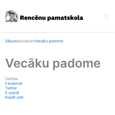
Skip
to
content
Sākums
Vecākiem
Vecāku padome
Vecāku padome
Dalīties
Facebook
Twitter
E-pastā
Kopēt saiti