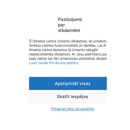
Paziņojums
par
sīkdatnēm
Rūjienas Sporta skola
Saziņa
Šī tīmekļa vietne izmanto sīkdatnes, lai uzlabotu
tīmekļa vietnes funkcionalitāti un darbību. Lai šī
Izvēlne
tīmekļa vietne darbotos tā izmanto obligāti
Ātrās saites
nepieciešamās sīkdatnes. Ar Jūsu piekrišanu papildus
Sociālie tīkli
šajā vietnē var tikt izmantotas statistikas sīkdatnes.
Lasīt vairāk
Privātuma politika
Apstiprināt visas
Viegli lasīt
Privātuma politika
Piekļūstamība
Skatīt iespējas
Ziņot par kļūdu
Personas datu aizsardzība
Personas datu aizsardzība
© 2026 Rūjienas Sporta skola