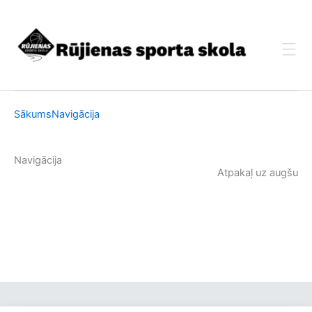
Skip
to
content
Sākums
Navigācija
Navigācija
Atpakaļ uz augšu