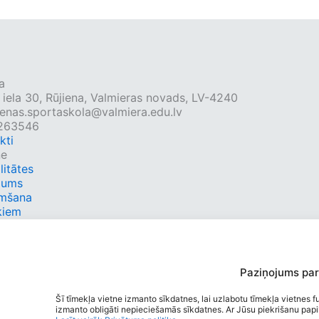
a
 iela 30, Rūjiena, Valmieras novads, LV-4240
ienas.sportaskola@valmiera.edu.lv
4263546
kti
ne
litātes
mums
mšana
kiem
kti
 saites
ri
bību grafiks
Paziņojums par
ie tīkli
book
Šī tīmekļa vietne izmanto sīkdatnes, lai uzlabotu tīmekļa vietnes fu
izmanto obligāti nepieciešamās sīkdatnes. Ar Jūsu piekrišanu papild