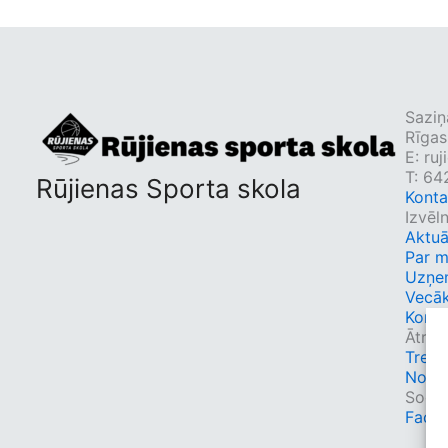
Saziņ
Rīgas
E:
ruj
T: 6
Rūjienas Sporta skola
Konta
Izvēl
Aktuā
Par 
Uzņe
Vecā
Konta
Ātrās
Trene
Nodar
Sociāl
Face