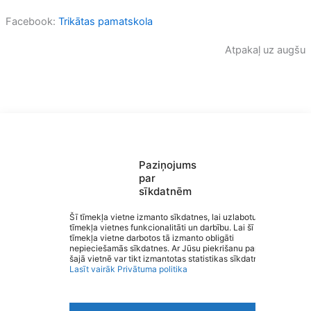
Facebook:
Trikātas pamatskola
Atpakaļ uz augšu
Paziņojums
par
sīkdatnēm
Saziņa
Šī tīmekļa vietne izmanto sīkdatnes, lai uzlabotu
tīmekļa vietnes funkcionalitāti un darbību. Lai šī
Izvēlne
tīmekļa vietne darbotos tā izmanto obligāti
Ātrās saites
Izglītība Valmieras novadā
nepieciešamās sīkdatnes. Ar Jūsu piekrišanu papildus
Sociālie tīkli
šajā vietnē var tikt izmantotas statistikas sīkdatnes.
Lasīt vairāk
Privātuma politika