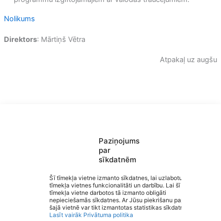
Nolikums
Direktors
: Mārtiņš Vētra
Atpakaļ uz augšu
Paziņojums
par
sīkdatnēm
Saziņa
Šī tīmekļa vietne izmanto sīkdatnes, lai uzlabotu
tīmekļa vietnes funkcionalitāti un darbību. Lai šī
Izvēlne
tīmekļa vietne darbotos tā izmanto obligāti
Ātrās saites
Izglītība Valmieras novadā
nepieciešamās sīkdatnes. Ar Jūsu piekrišanu papildus
Sociālie tīkli
šajā vietnē var tikt izmantotas statistikas sīkdatnes.
Lasīt vairāk
Privātuma politika