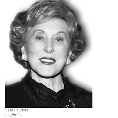
Estē Laudere
uzņēmēja