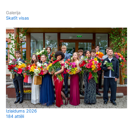
Galerija
Skatīt visas
Izlaidums 2026
184 attēli
Sv
37 