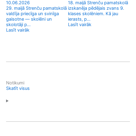
10.06.2026
18. maijā Strenču pamatskolā
13
29. maijā Strenču pamatskolā
izskanēja pēdējais zvans 9.
valdīja priecīga un svinīga
klases skolēniem. Kā jau
no
gaisotne — skolēni un
ierasts, p…
te
skolotāji p…
Lasīt vairāk
No
Lasīt vairāk
Las
Notikumi
Skatīt visus