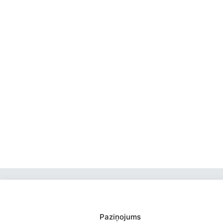
Saziņa
Paziņojums
Izvēlne