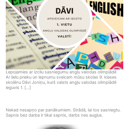
Lepojamies ar izcilu sasniegumu angļu valodas olimpiādē
Ar lielu prieku un lepnumu sveicam mūsu skolas 9. klases
skolēnu Dāvi Joniņu, kurš valsts angļu valodas olimpiādē
ieguvis 1. […]
Nekad nesapņo par panākumiem. Strādā, lai tos sasniegtu.
Nec
Sapnis bez darba ir tikai sapnis, darbs nes augļus.
cil