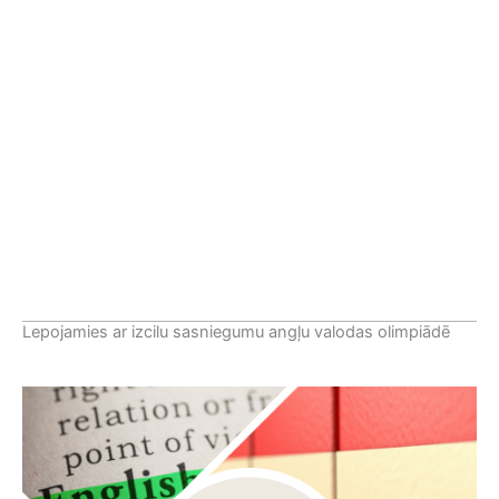
Lepojamies ar izcilu sasniegumu angļu valodas olimpiādē