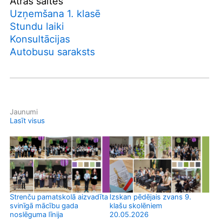
Ātrās saites
Uzņemšana 1. klasē
Stundu laiki
Konsultācijas
Autobusu saraksts
Jaunumi
Lasīt visus
Strenču pamatskolā aizvadīta
Izskan pēdējais zvans 9.
Ro
svinīgā mācību gada
klašu skolēniem
no
noslēguma līnija
20.05.2026
teo