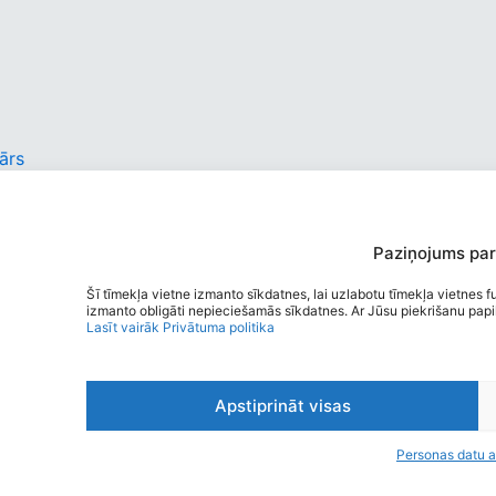
ārs
Paziņojums par
Šī tīmekļa vietne izmanto sīkdatnes, lai uzlabotu tīmekļa vietnes fu
izmanto obligāti nepieciešamās sīkdatnes. Ar Jūsu piekrišanu papild
Lasīt vairāk
Privātuma politika
Apstiprināt visas
Personas datu a