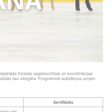
ispārējās fiziskās sagatavotības un koordinācijas
ensībās nav obligāta. Programmā audzēkņus uzņem
Sertifikāts
gadu vec.