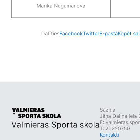
Marika Nugumanova
Dalīties
Facebook
Twitter
E-pastā
Kopēt sai
Saziņa
Jāņa Daliņa iela
E:
valmieras.spo
Valmieras Sporta skola
T: 20220759
Kontakti