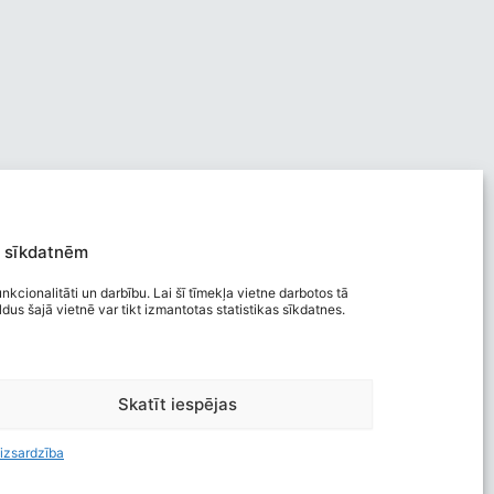
 sīkdatnēm
nkcionalitāti un darbību. Lai šī tīmekļa vietne darbotos tā
us šajā vietnē var tikt izmantotas statistikas sīkdatnes.
Viegli lasīt
Skatīt iespējas
Privātuma politika
Piekļūstamība
izsardzība
Ziņot par kļūdu
Personas datu aizsardzība