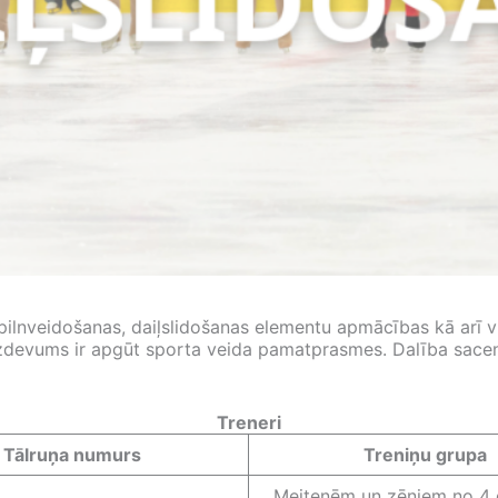
pilnveidošanas, daiļslidošanas elementu apmācības kā arī v
uzdevums ir apgūt sporta veida pamatprasmes. Dalība sac
Treneri
Tālruņa numurs
Treniņu grupa
Meitenēm un zēniem no 4 