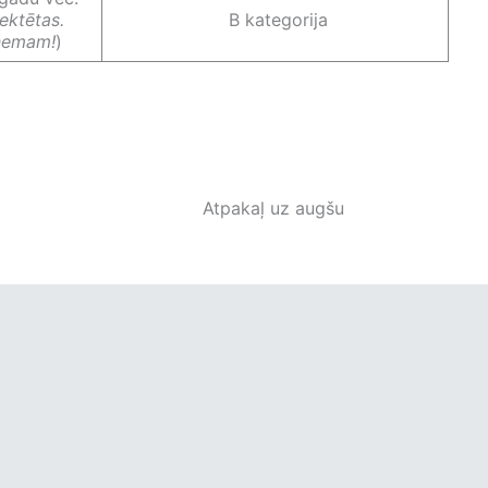
ektētas.
B kategorija
ņemam!
)
Atpakaļ uz augšu