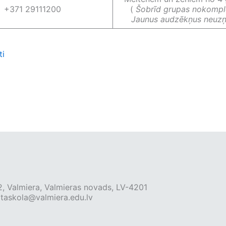
+371 29111200
(
Šobrīd grupas nokompl
Jaunus audzēkņus neuz
ti
 2, Valmiera, Valmieras novads, LV-4201
rtaskola@valmiera.edu.lv