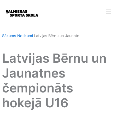
Skip
to
content
Sākums
Notikumi
Latvijas Bērnu un Jaunatn...
Latvijas Bērnu un
Jaunatnes
čempionāts
hokejā U16