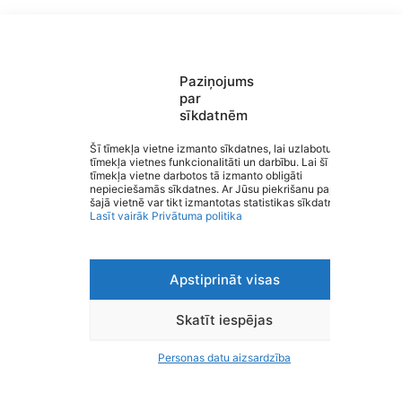
Paziņojums
par
sīkdatnēm
Saziņa
Šī tīmekļa vietne izmanto sīkdatnes, lai uzlabotu
tīmekļa vietnes funkcionalitāti un darbību. Lai šī
Izvēlne
tīmekļa vietne darbotos tā izmanto obligāti
Ātrās saites
Valmieras Sporta skola
nepieciešamās sīkdatnes. Ar Jūsu piekrišanu papildus
Sociālie tīkli
šajā vietnē var tikt izmantotas statistikas sīkdatnes.
Lasīt vairāk
Privātuma politika
Apstiprināt visas
Viegli lasīt
Privātuma politika
Piekļūstamība
Skatīt iespējas
Ziņot par kļūdu
Personas datu aizsardzība
Personas datu aizsardzība
© 2026 Valmieras Sporta skola