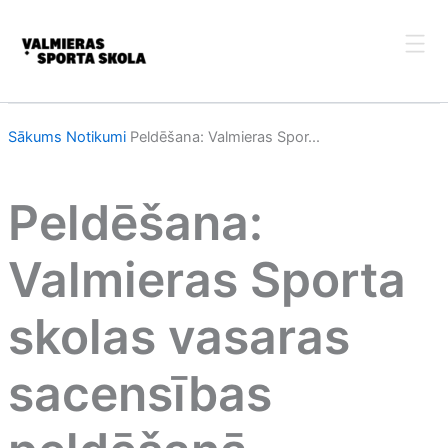
Skip
to
content
Sākums
Notikumi
Peldēšana: Valmieras Spor...
Peldēšana:
Valmieras Sporta
skolas vasaras
sacensības