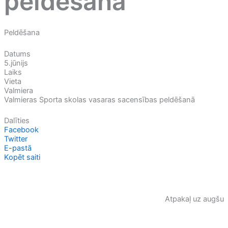
peldēšanā
Peldēšana
Datums
5.jūnijs
Laiks
Vieta
Valmiera
Valmieras Sporta skolas vasaras sacensības peldēšanā
Dalīties
Facebook
Twitter
E-pastā
Kopēt saiti
Atpakaļ uz augšu