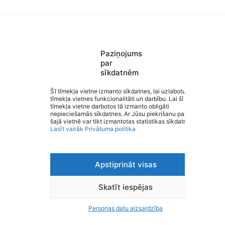
Paziņojums
par
sīkdatnēm
Saziņa
Šī tīmekļa vietne izmanto sīkdatnes, lai uzlabotu
tīmekļa vietnes funkcionalitāti un darbību. Lai šī
Izvēlne
tīmekļa vietne darbotos tā izmanto obligāti
Ātrās saites
Valmieras Sporta skola
nepieciešamās sīkdatnes. Ar Jūsu piekrišanu papildus
Sociālie tīkli
šajā vietnē var tikt izmantotas statistikas sīkdatnes.
Lasīt vairāk
Privātuma politika
Apstiprināt visas
Viegli lasīt
Privātuma politika
Piekļūstamība
Skatīt iespējas
Ziņot par kļūdu
Personas datu aizsardzība
Personas datu aizsardzība
© 2026 Valmieras Sporta skola