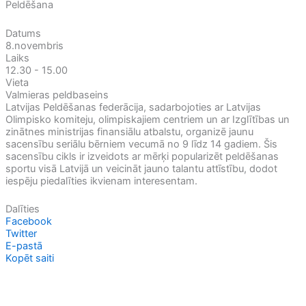
Peldēšana
Datums
8.novembris
Laiks
12.30 - 15.00
Vieta
Valmieras peldbaseins
Latvijas Peldēšanas federācija, sadarbojoties ar Latvijas
Olimpisko komiteju, olimpiskajiem centriem un ar Izglītības un
zinātnes ministrijas finansiālu atbalstu, organizē jaunu
sacensību seriālu bērniem vecumā no 9 līdz 14 gadiem. Šis
sacensību cikls ir izveidots ar mērķi popularizēt peldēšanas
sportu visā Latvijā un veicināt jauno talantu attīstību, dodot
iespēju piedalīties ikvienam interesentam.
Dalīties
Facebook
Twitter
E-pastā
Kopēt saiti