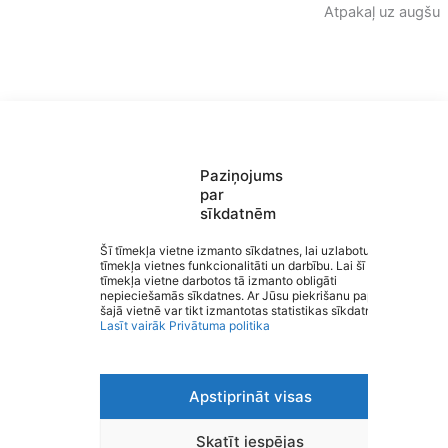
Atpakaļ uz augšu
Paziņojums
par
sīkdatnēm
Saziņa
Šī tīmekļa vietne izmanto sīkdatnes, lai uzlabotu
tīmekļa vietnes funkcionalitāti un darbību. Lai šī
Izvēlne
tīmekļa vietne darbotos tā izmanto obligāti
Ātrās saites
Valmieras Sporta skola
nepieciešamās sīkdatnes. Ar Jūsu piekrišanu papildus
Sociālie tīkli
šajā vietnē var tikt izmantotas statistikas sīkdatnes.
Lasīt vairāk
Privātuma politika
Apstiprināt visas
Viegli lasīt
Privātuma politika
Piekļūstamība
Skatīt iespējas