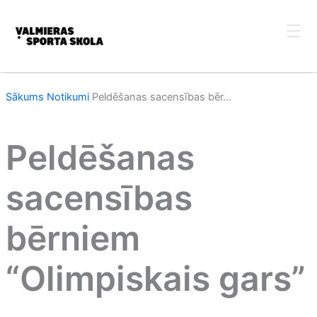
Skip
to
content
Sākums
Notikumi
Peldēšanas sacensības bēr...
Peldēšanas
sacensības
bērniem
“Olimpiskais gars”