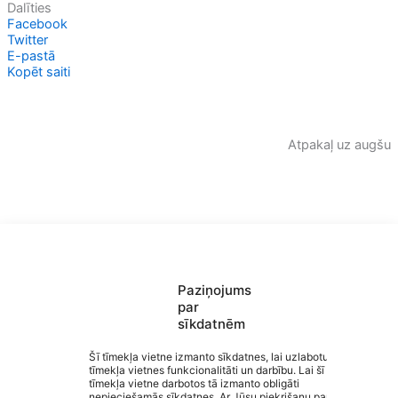
Dalīties
Facebook
Twitter
E-pastā
Kopēt saiti
Atpakaļ uz augšu
Paziņojums
par
sīkdatnēm
Saziņa
Šī tīmekļa vietne izmanto sīkdatnes, lai uzlabotu
tīmekļa vietnes funkcionalitāti un darbību. Lai šī
Izvēlne
tīmekļa vietne darbotos tā izmanto obligāti
Ātrās saites
Valmieras Sporta skola
nepieciešamās sīkdatnes. Ar Jūsu piekrišanu papildus