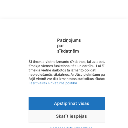
Paziņojums
par
sīkdatnēm
Saziņa
Šī tīmekļa vietne izmanto sīkdatnes, lai uzlabotu
tīmekļa vietnes funkcionalitāti un darbību. Lai šī
Izvēlne
tīmekļa vietne darbotos tā izmanto obligāti
Ātrās saites
Valmieras Sporta skola
nepieciešamās sīkdatnes. Ar Jūsu piekrišanu papildus
Sociālie tīkli
šajā vietnē var tikt izmantotas statistikas sīkdatnes.
Lasīt vairāk
Privātuma politika
Apstiprināt visas
Viegli lasīt
Privātuma politika
Piekļūstamība
Skatīt iespējas
Ziņot par kļūdu
Personas datu aizsardzība