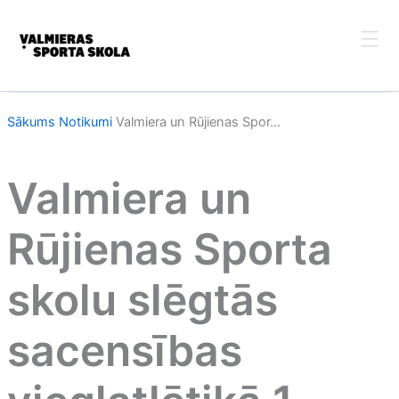
Skip
to
content
Sākums
Notikumi
Valmiera un Rūjienas Spor...
Valmiera un
Rūjienas Sporta
skolu slēgtās
sacensības