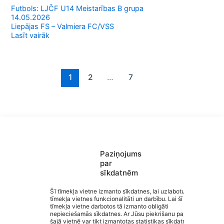
Futbols: LJČF U14 Meistarības B grupa
14.05.2026
Liepājas FS – Valmiera FC/VSS
Lasīt vairāk
1
2
…
7
Paziņojums
par
sīkdatnēm
Saziņa
Šī tīmekļa vietne izmanto sīkdatnes, lai uzlabotu
tīmekļa vietnes funkcionalitāti un darbību. Lai šī
Izvēlne
tīmekļa vietne darbotos tā izmanto obligāti
Ātrās saites
Valmieras Sporta skola
nepieciešamās sīkdatnes. Ar Jūsu piekrišanu papildus
Sociālie tīkli
šajā vietnē var tikt izmantotas statistikas sīkdatnes.