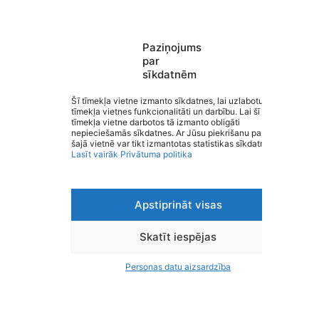
Paziņojums
Saistītās galerijas
par
Skatīt visus
sīkdatnēm
Šī tīmekļa vietne izmanto sīkdatnes, lai uzlabotu
tīmekļa vietnes funkcionalitāti un darbību. Lai šī
tīmekļa vietne darbotos tā izmanto obligāti
nepieciešamās sīkdatnes. Ar Jūsu piekrišanu papildus
šajā vietnē var tikt izmantotas statistikas sīkdatnes.
Lasīt vairāk
Privātuma politika
Apstiprināt visas
Skatīt iespējas
Valmieras un Rūjienas Sporta skolu sacensības
Latvijas če
Personas datu aizsardzība
vieglatlētikā
2026
Vieglatlētika
Vieglatlētik
70 attēli
109 attēli