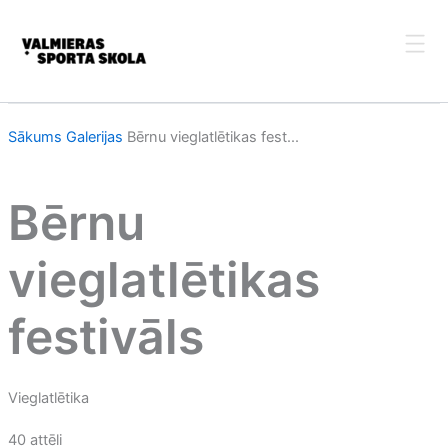
Skip
to
content
Sākums
Galerijas
Bērnu vieglatlētikas fest...
Bērnu
vieglatlētikas
festivāls
Vieglatlētika
40 attēli