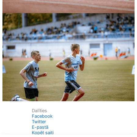
Dalīties
Facebook
Twitter
E-pastā
Kopēt saiti