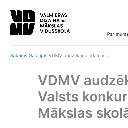
Skip
to
content
Par mum
Sākums
Galerijas
VDMV audzēkņi piedalījās ...
VDMV audzēkņ
Valsts konku
Mākslas skol