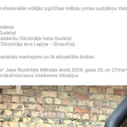
profesionālās vidējās izglītības mākslu jomas audzēkņu Val
eldera)
 Gudeta)
jasdarbu (Skolotāja Iveta Gudeta)
(Skolotāja Ieva Lapiņa – Strazdīte)
eciskais mantojums un tā aktualitāte šodien.
” Jaņa Rozentāla Mākslas skolā 2026. gada 26. un 27.martā
mākslinieciskos izteiksmes līdzekļus.