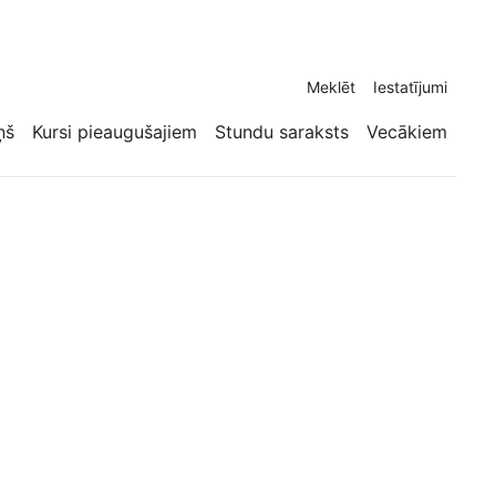
Meklēt
Iestatījumi
ņš
Kursi pieaugušajiem
Stundu saraksts
Vecākiem