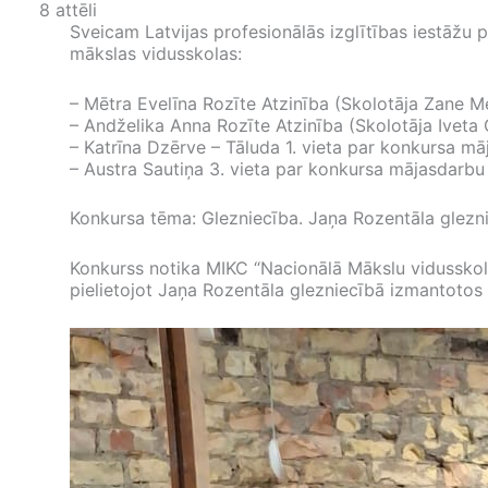
8 attēli
Sveicam Latvijas profesionālās izglītības iestāžu 
mākslas vidusskolas:
– Mētra Evelīna Rozīte Atzinība (Skolotāja Zane M
– Andželika Anna Rozīte Atzinība (Skolotāja Iveta
– Katrīna Dzērve – Tāluda 1. vieta par konkursa mā
– Austra Sautiņa 3. vieta par konkursa mājasdarbu 
Konkursa tēma: Glezniecība. Jaņa Rozentāla glezni
Konkurss notika MIKC “Nacionālā Mākslu vidusskola
pielietojot Jaņa Rozentāla glezniecībā izmantotos 