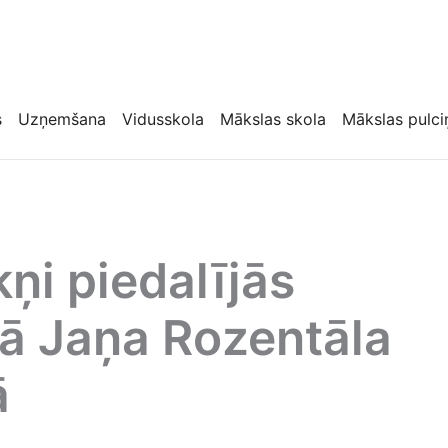
s
Uzņemšana
Vidusskola
Mākslas skola
Mākslas pulci
i piedalījās
rā Jaņa Rozentāla
ā