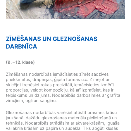
ZĪMĒŠANAS UN GLEZNOŠANAS
DARBNĪCA
(9. – 12. klase)
Zīmēšanas nodarbībās iemācīsieties zīmēt sadzīves
priekšmetus, drapērijas, ģipša formas u.c. Zīmējot un
skicējot trenēsiet rokas precizitāti, iemācīsieties izmērīt
proporcijas, veidot kompozīciju, kā arī izpratīsiet, kas ir
telpiskums un dziļums. Nodarbībās darbosimies ar grafīta
zīmuļiem, ogli un sangīnu.
Gleznošanas nodarbībās varēsiet attīstīt prasmes krāsu
jaukšanā, dažādu gleznošanas materiālu pielietošanā un
tehnikās. Nodarbībās strādāsim ar akvareļkrāsām, guaša
vai akrila krāsām uz papīra un audekla. Tiks apgūti klusās