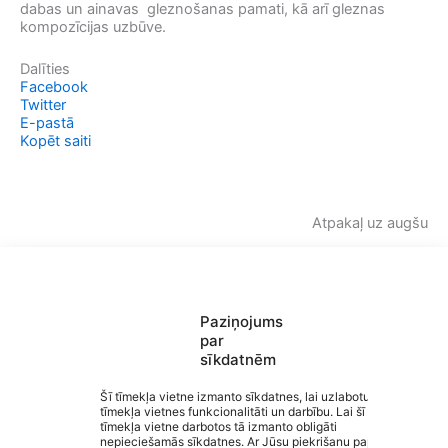
dabas un ainavas gleznošanas pamati, kā arī gleznas
kompozīcijas uzbūve.
Dalīties
Facebook
Twitter
E-pastā
Kopēt saiti
Atpakaļ uz augšu
Paziņojums
par
sīkdatnēm
Saziņa
Šī tīmekļa vietne izmanto sīkdatnes, lai uzlabotu
Izvēlne
tīmekļa vietnes funkcionalitāti un darbību. Lai šī
Ātrās saites
tīmekļa vietne darbotos tā izmanto obligāti
Sociālie tīkli
nepieciešamās sīkdatnes. Ar Jūsu piekrišanu papildus