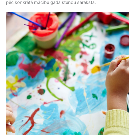
pēc konkrētā mācību gada stundu saraksta.