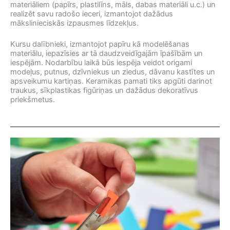
materiāliem (papīrs, plastilīns, māls, dabas materiāli u.c.) un
realizēt savu radošo ieceri, izmantojot dažādus
mākslinieciskās izpausmes līdzekļus.
Kursu dalībnieki, izmantojot papīru kā modelēšanas
materiālu, iepazīsies ar tā daudzveidīgajām īpašībām un
iespējām. Nodarbību laikā būs iespēja veidot origami
modeļus, putnus, dzīvniekus un ziedus, dāvanu kastītes un
apsveikumu kartiņas. Keramikas pamati tiks apgūti darinot
traukus, sīkplastikas figūriņas un dažādus dekoratīvus
priekšmetus.