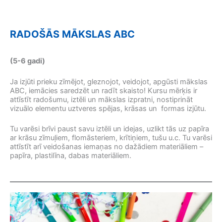
RADOŠĀS MĀKSLAS ABC
(5-6 gadi)
Ja izjūti prieku zīmējot, gleznojot, veidojot, apgūsti mākslas
ABC, iemācies saredzēt un radīt skaisto! Kursu mērķis ir
attīstīt radošumu, iztēli un mākslas izpratni, nostiprināt
vizuālo elementu uztveres spējas, krāsas un formas izjūtu.
Tu varēsi brīvi paust savu iztēli un idejas, uzlikt tās uz papīra
ar krāsu zīmuļiem, flomāsteriem, krītiņiem, tušu u.c. Tu varēsi
attīstīt arī veidošanas iemaņas no dažādiem materiāliem –
papīra, plastilīna, dabas materiāliem.