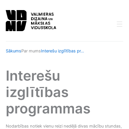
Skip
to
content
Sākums
Par mums
Interešu izglītības pr...
Interešu
izglītības
programmas
Nodarbības notiek vienu reizi nedēļā divas mācību stundas,