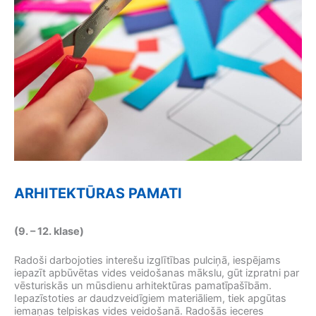
ARHITEKTŪRAS PAMATI
(9. – 12. klase)
Radoši darbojoties interešu izglītības pulciņā, iespējams
iepazīt apbūvētas vides veidošanas mākslu, gūt izpratni par
vēsturiskās un mūsdienu arhitektūras pamatīpašībām.
Iepazīstoties ar daudzveidīgiem materiāliem, tiek apgūtas
iemaņas telpiskas vides veidošanā. Radošās ieceres