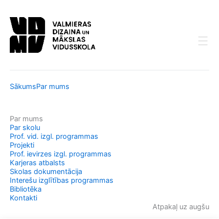
Skip
to
content
Sākums
Par mums
Par mums
Par skolu
Prof. vid. izgl. programmas
Projekti
Prof. ievirzes izgl. programmas
Karjeras atbalsts
Skolas dokumentācija
Interešu izglītības programmas
Bibliotēka
Kontakti
Atpakaļ uz augšu