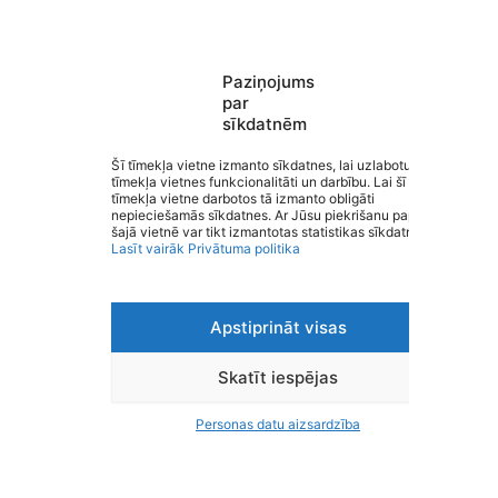
Paziņojums
par
sīkdatnēm
Saziņa
Šī tīmekļa vietne izmanto sīkdatnes, lai uzlabotu
Izvēlne
tīmekļa vietnes funkcionalitāti un darbību. Lai šī
Ātrās saites
tīmekļa vietne darbotos tā izmanto obligāti
Sociālie tīkli
nepieciešamās sīkdatnes. Ar Jūsu piekrišanu papildus
šajā vietnē var tikt izmantotas statistikas sīkdatnes.
Lasīt vairāk
Privātuma politika
Apstiprināt visas
Viegli lasīt
Privātuma politika
Piekļūstamība
Skatīt iespējas
Ziņot par kļūdu
Personas datu aizsardzība
Personas datu aizsardzība
© 2026