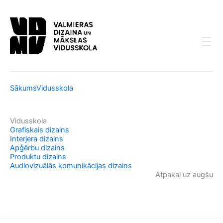
Skip
to
content
Sākums
Vidusskola
Vidusskola
Grafiskais dizains
Interjera dizains
Apģērbu dizains
Produktu dizains
Audiovizuālās komunikācijas dizains
Atpakaļ uz augšu