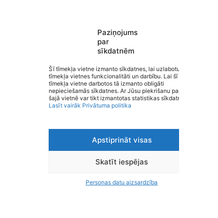
Paziņojums
par
sīkdatnēm
Saziņa
Šī tīmekļa vietne izmanto sīkdatnes, lai uzlabotu
Izvēlne
tīmekļa vietnes funkcionalitāti un darbību. Lai šī
Ātrās saites
tīmekļa vietne darbotos tā izmanto obligāti
Sociālie tīkli
nepieciešamās sīkdatnes. Ar Jūsu piekrišanu papildus
šajā vietnē var tikt izmantotas statistikas sīkdatnes.
Lasīt vairāk
Privātuma politika
Apstiprināt visas
Viegli lasīt
Privātuma politika
Piekļūstamība
Skatīt iespējas
Ziņot par kļūdu
Personas datu aizsardzība
Personas datu aizsardzība
© 2026