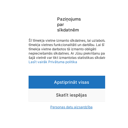
Paziņojums
par
sīkdatnēm
Saziņa
Šī tīmekļa vietne izmanto sīkdatnes, lai uzlabotu
Izvēlne
tīmekļa vietnes funkcionalitāti un darbību. Lai šī
Ātrās saites
tīmekļa vietne darbotos tā izmanto obligāti
Sociālie tīkli
nepieciešamās sīkdatnes. Ar Jūsu piekrišanu papildus
šajā vietnē var tikt izmantotas statistikas sīkdatnes.
Lasīt vairāk
Privātuma politika
Apstiprināt visas
Viegli lasīt
Privātuma politika
Piekļūstamība
Skatīt iespējas
Ziņot par kļūdu
Personas datu aizsardzība
Personas datu aizsardzība
© 2026