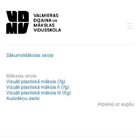
Skip
to
content
Sākums
Mākslas skola
Mākslas skola
Vizuāli plastiskā māksla (7g)
Vizuāli plastiskā māksla II (7g)
Vizuāli plastiskā māksla III (5g)
Audzēkņu darbi
Atpakaļ uz augšu