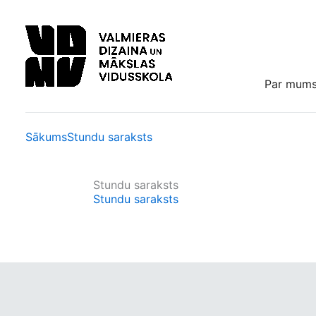
Skip
to
content
Par mum
Sākums
Stundu saraksts
Stundu saraksts
Stundu saraksts