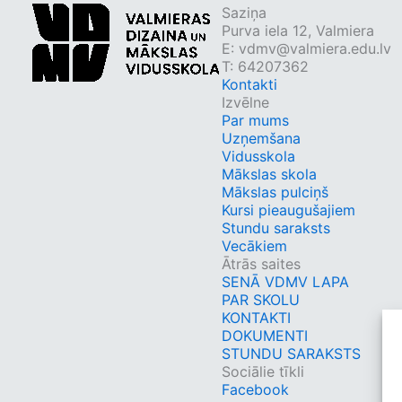
Saziņa
Purva iela 12, Valmiera
E:
vdmv@valmiera.edu.lv
T: 64207362
Kontakti
Izvēlne
Par mums
Uzņemšana
Vidusskola
Mākslas skola
Mākslas pulciņš
Kursi pieaugušajiem
Stundu saraksts
Vecākiem
Ātrās saites
SENĀ VDMV LAPA
PAR SKOLU
KONTAKTI
DOKUMENTI
STUNDU SARAKSTS
Sociālie tīkli
Facebook