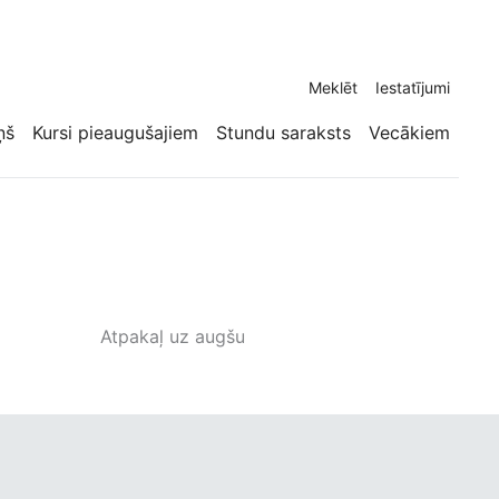
Meklēt
Iestatījumi
ņš
Kursi pieaugušajiem
Stundu saraksts
Vecākiem
Atpakaļ uz augšu