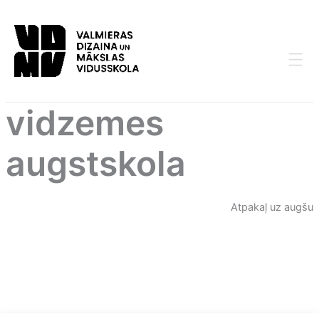
Skip
to
content
vidzemes
augstskola
Atpakaļ uz augšu