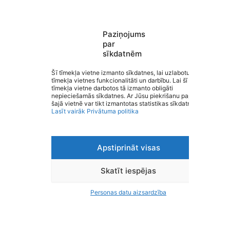
Paziņojums
par
sīkdatnēm
Saziņa
Šī tīmekļa vietne izmanto sīkdatnes, lai uzlabotu
Izvēlne
tīmekļa vietnes funkcionalitāti un darbību. Lai šī
Ātrās saites
tīmekļa vietne darbotos tā izmanto obligāti
Sociālie tīkli
nepieciešamās sīkdatnes. Ar Jūsu piekrišanu papildus
šajā vietnē var tikt izmantotas statistikas sīkdatnes.
Lasīt vairāk
Privātuma politika
Apstiprināt visas
Viegli lasīt
Privātuma politika
Piekļūstamība
Skatīt iespējas
Ziņot par kļūdu
Personas datu aizsardzība
Personas datu aizsardzība
© 2026