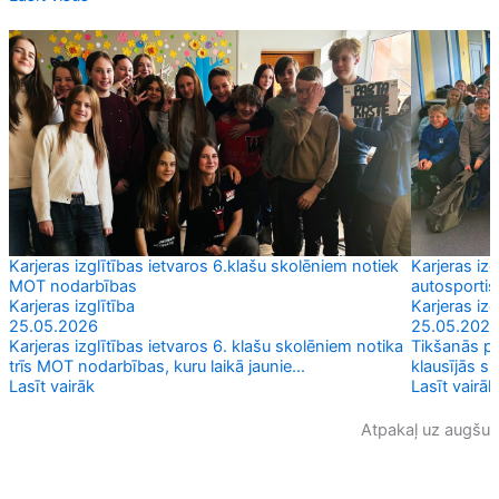
Karjeras izglītības ietvaros 6.klašu skolēniem notiek
Karjeras iz
MOT nodarbības
autosportis
Karjeras izglītība
Karjeras izg
25.05.2026
25.05.202
Karjeras izglītības ietvaros 6. klašu skolēniem notika
Tikšanās pu
trīs MOT nodarbības, kuru laikā jaunie...
klausījās sp
Lasīt vairāk
Lasīt vairāk
Atpakaļ uz augšu