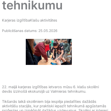
tehnikumu
Karjeras izglītība
Klašu aktivitātes
Publicēšanas datums: 25.05.2026
22. maijā karjeras izglītības ietvaros mūsu 6. klašu skolēni
devās izzinošā ekskursijā uz Valmieras tehnikumu.
Tikšanās laikā skolēniem bija iespēja piedalīties dažādās
aktivitāšu stacijās, kur praktiski iepazīt tehnikumā apgūstamās
profesijas un izmēģināt dažādus uzdevumus. Skolēni ar interesi