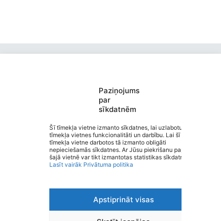
Paziņojums
par
sīkdatnēm
Valmieras Pārgaujas sākumskola
Saziņa
Šī tīmekļa vietne izmanto sīkdatnes, lai uzlabotu
tīmekļa vietnes funkcionalitāti un darbību. Lai šī
Izvēlne
tīmekļa vietne darbotos tā izmanto obligāti
Ātrās saites
nepieciešamās sīkdatnes. Ar Jūsu piekrišanu papildus
Sociālie tīkli
šajā vietnē var tikt izmantotas statistikas sīkdatnes.
Lasīt vairāk
Privātuma politika
Apstiprināt visas
Viegli lasīt
Privātuma politika
Piekļūstamība