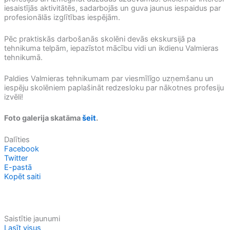
iesaistījās aktivitātēs, sadarbojās un guva jaunus iespaidus par
profesionālās izglītības iespējām.
Pēc praktiskās darbošanās skolēni devās ekskursijā pa
tehnikuma telpām, iepazīstot mācību vidi un ikdienu Valmieras
tehnikumā.
Paldies Valmieras tehnikumam par viesmīlīgo uzņemšanu un
iespēju skolēniem paplašināt redzesloku par nākotnes profesiju
izvēli!
Foto galerija skatāma
šeit
.
Dalīties
Facebook
Twitter
E-pastā
Kopēt saiti
Saistītie jaunumi
Lasīt visus