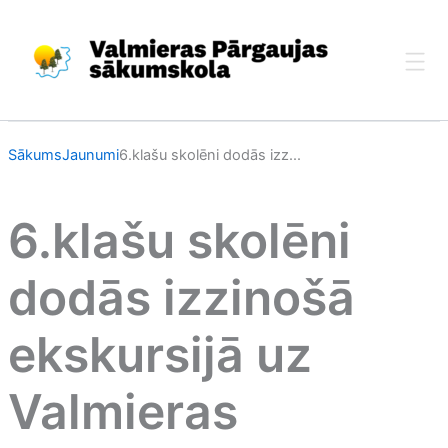
Skip
to
content
Sākums
Jaunumi
6.klašu skolēni dodās izz...
6.klašu skolēni
dodās izzinošā
ekskursijā uz
Valmieras