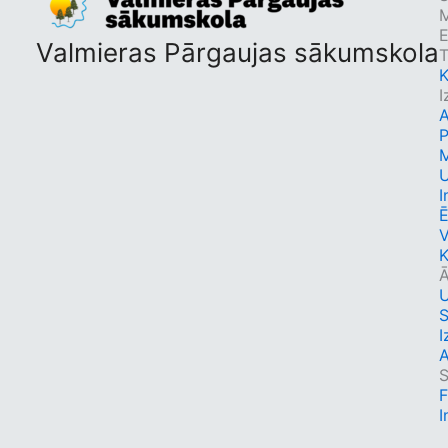
M
Valmieras Pārgaujas sākumskola
T
K
I
A
I
Ē
K
Ā
S
I
A
S
I