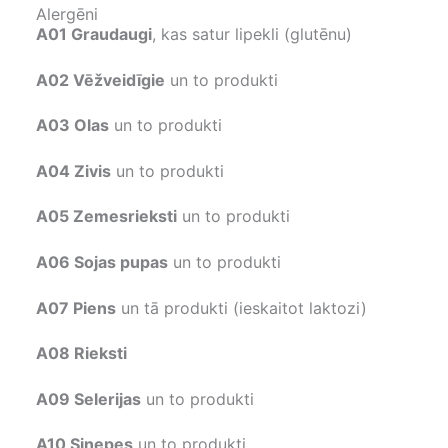
Alergēni
A01 Graudaugi
, kas satur lipekli (glutēnu)
A02 Vēžveidīgie
un to produkti
A03 Olas
un to produkti
A04 Zivis
un to produkti
A05 Zemesrieksti
un to produkti
A06 Sojas pupas
un to produkti
A07 Piens
un tā produkti (ieskaitot laktozi)
A08 Rieksti
A09 Selerijas
un to produkti
A10 Sinepes
un to produkti