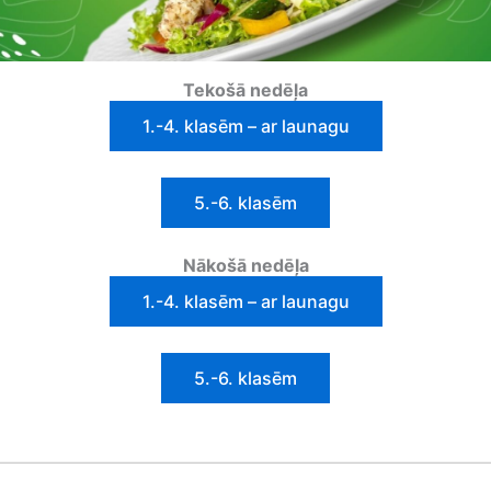
Tekošā nedēļa
1.-4. klasēm – ar launagu
5.-6. klasēm
Nākošā nedēļa
1.-4. klasēm – ar launagu
5.-6. klasēm