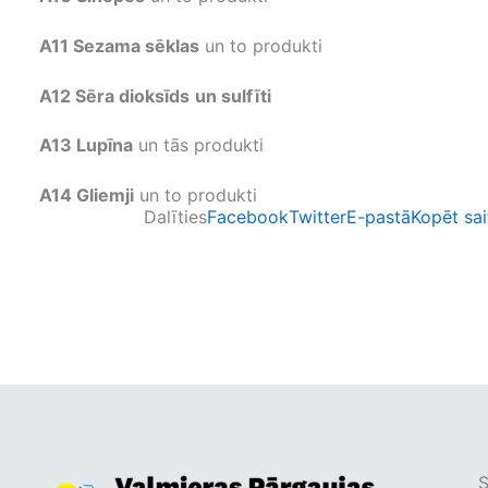
A11 Sezama sēklas
un to produkti
A12 Sēra dioksīds
un sulfīti
A13 Lupīna
un tās produkti
A14 Gliemji
un to produkti
Dalīties
Facebook
Twitter
E-pastā
Kopēt sai
S