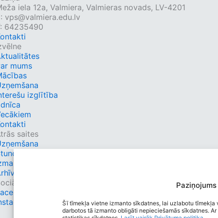
eža iela 12a, Valmiera, Valmieras novads, LV-4201
E:
vps@valmiera.edu.lv
: 64235490
ontakti
zvēlne
ktualitātes
Par mums
Mācības
Uzņemšana
nterešu izglītība
dnīca
Vecākiem
ontakti
trās saites
Uzņemšana
tundu saraksts
zmaiņas
rhīvs
ociālie tīkli
Paziņojums
Facebook
nstagram
Šī tīmekļa vietne izmanto sīkdatnes, lai uzlabotu tīmekļa v
darbotos tā izmanto obligāti nepieciešamās sīkdatnes. Ar 
statistikas sīkdatnes.
Lasīt vairāk
Privātuma politika