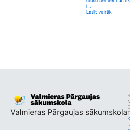
mūsu bērniem un sko
l...
Lasīt vairāk
S
M
Valmieras Pārgaujas sākumskola
T
K
I