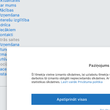
ktualitātes
Par mums
Mācības
Uzņemšana
nterešu izglītība
dnīca
Vecākiem
ontakti
trās saites
Uzņemšana
tundu saraksts
zmaiņas
rhīvs
ociālie tīkli
Paziņojums
Facebook
nstagram
Šī tīmekļa vietne izmanto sīkdatnes, lai uzlabotu tīmekļa v
darbotos tā izmanto obligāti nepieciešamās sīkdatnes. Ar 
statistikas sīkdatnes.
Lasīt vairāk
Privātuma politika
Apstiprināt visas