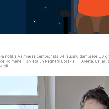
olā notika Valmieras čempionāts 64 lauciņu dambretē U8 g
nce Rolmane – 3.vieta un Regnārs Borskis – 10.vieta. Lai ar
veidā.