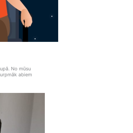
rupā. No mūsu
ī turpmāk abiem