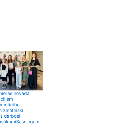
mieras novada
zciliem
m mācību
 zinātniski
os darbos!
asākumi
Sasniegumi