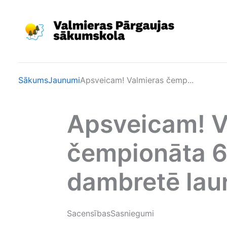
Skip
to
content
Sākums
Jaunumi
Apsveicam! Valmieras čemp...
Apsveicam! V
čempionāta 6
dambretē lau
Sacensības
Sasniegumi