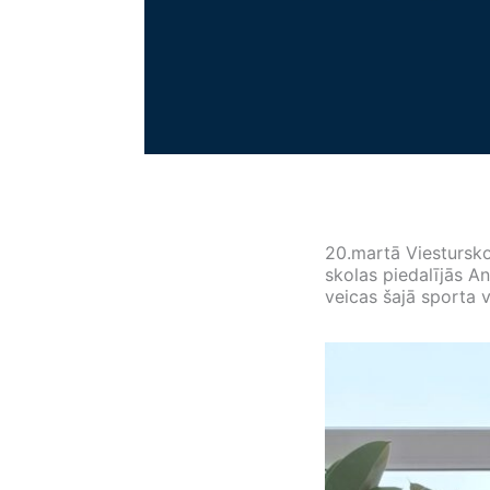
20.martā Viestursk
skolas piedalījās A
veicas šajā sporta 