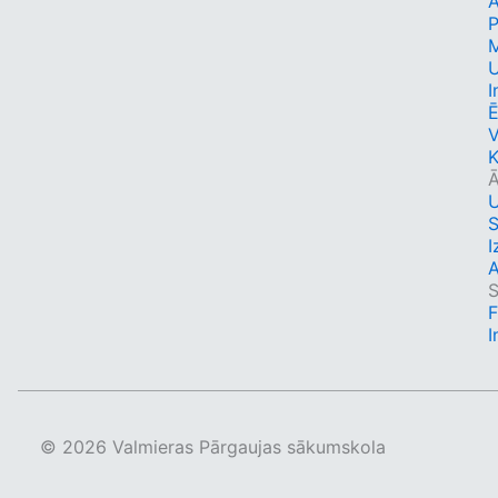
A
I
Ē
K
Ā
S
I
A
S
I
© 2026 Valmieras Pārgaujas sākumskola