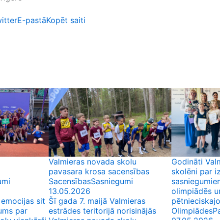
itter
E-pastā
Kopēt saiti
Valmieras novada skolu
Godināti Val
pavasara krosa sacensības
skolēni par i
umi
Sacensības
Sasniegumi
sasniegumie
13.05.2026
olimpiādēs un
 emocijas sit
Šī gada 7. maijā Valmieras
pētnieciskaj
nums par
estrādes teritorijā norisinājās
Olimpiādes
P