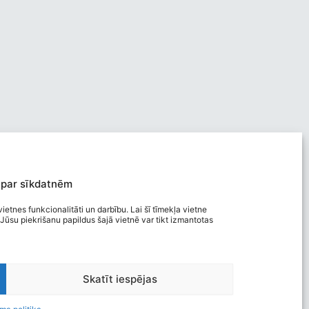
 par sīkdatnēm
ietnes funkcionalitāti un darbību. Lai šī tīmekļa vietne
Jūsu piekrišanu papildus šajā vietnē var tikt izmantotas
Viegli lasīt
Skatīt iespējas
Privātuma politika
Piekļūstamība