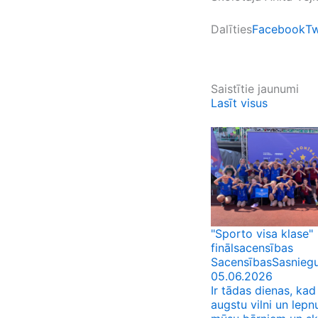
Dalīties
Facebook
Tw
Saistītie jaunumi
Lasīt visus
"Sporto visa klase"
finālsacensības
Sacensības
Sasnieg
05.06.2026
Ir tādas dienas, kad
augstu vilni un lep