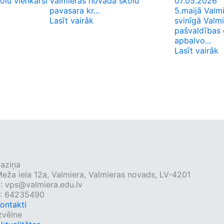
lu vienkārši
Valmieras novada skolu
07.05.2026
pavasara kr...
5.maijā Valmi
Lasīt vairāk
svinīgā Valm
pašvaldības 
apbalvo...
Lasīt vairāk
aziņa
eža iela 12a, Valmiera, Valmieras novads, LV-4201
E:
vps@valmiera.edu.lv
: 64235490
ontakti
zvēlne