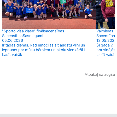
"Sporto visa klase" finālsacensības
Valmieras 
Sacensības
Sasniegumi
Sacensības
05.06.2026
13.05.2026
Ir tādas dienas, kad emocijas sit augstu vilni un
Šī gada 7. m
lepnums par mūsu bērniem un skolu vienkārši l...
norisinājās
Lasīt vairāk
Lasīt vairāk
Atpakaļ uz augšu