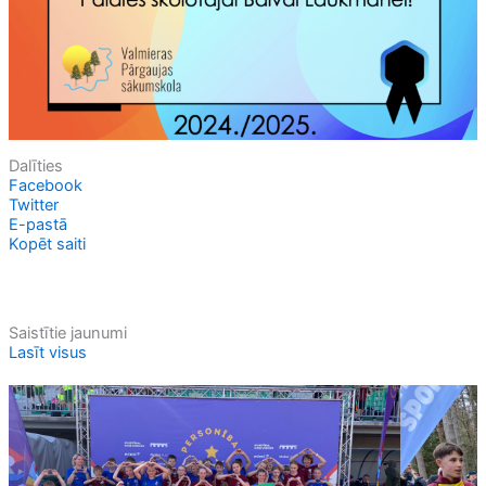
Dalīties
Facebook
Twitter
E-pastā
Kopēt saiti
Saistītie jaunumi
Lasīt visus