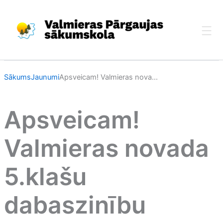
Skip
to
content
Sākums
Jaunumi
Apsveicam! Valmieras nova...
Apsveicam!
Valmieras novada
5.klašu
dabaszinību