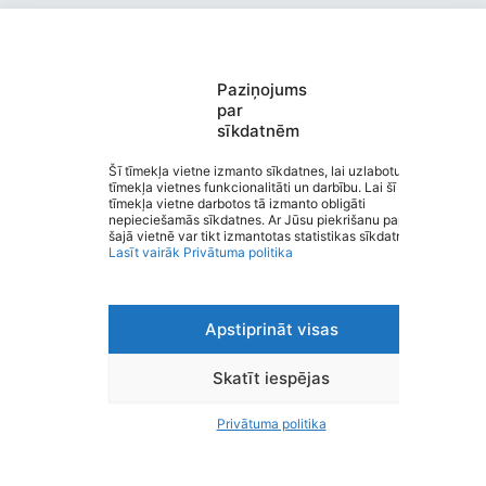
Paziņojums
par
sīkdatnēm
Valmieras Pārgaujas sākumskola
Saziņa
Šī tīmekļa vietne izmanto sīkdatnes, lai uzlabotu
tīmekļa vietnes funkcionalitāti un darbību. Lai šī
Izvēlne
tīmekļa vietne darbotos tā izmanto obligāti
Ātrās saites
nepieciešamās sīkdatnes. Ar Jūsu piekrišanu papildus
Sociālie tīkli
šajā vietnē var tikt izmantotas statistikas sīkdatnes.
Lasīt vairāk
Privātuma politika
Apstiprināt visas
Viegli lasīt
Privātuma politika
Piekļūstamība
Skatīt iespējas
Ziņot par kļūdu
Personas datu aizsardzība
Privātuma politika
© 2026 Valmieras Pārgaujas sākumskola