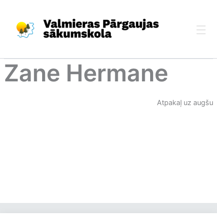
Skip
to
content
Zane Hermane
Atpakaļ uz augšu