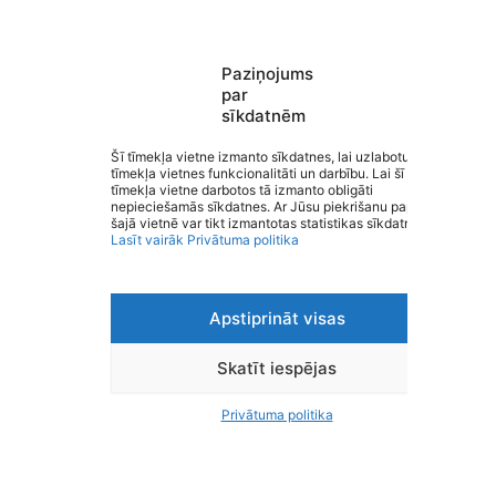
Paziņojums
par
sīkdatnēm
Valmieras Pārgaujas sākumskola
Saziņa
Šī tīmekļa vietne izmanto sīkdatnes, lai uzlabotu
tīmekļa vietnes funkcionalitāti un darbību. Lai šī
Izvēlne
tīmekļa vietne darbotos tā izmanto obligāti
Ātrās saites
nepieciešamās sīkdatnes. Ar Jūsu piekrišanu papildus
Sociālie tīkli
šajā vietnē var tikt izmantotas statistikas sīkdatnes.
Lasīt vairāk
Privātuma politika
Apstiprināt visas
Viegli lasīt
Privātuma politika
Piekļūstamība
Skatīt iespējas
Ziņot par kļūdu
Personas datu aizsardzība
Privātuma politika
© 2026 Valmieras Pārgaujas sākumskola