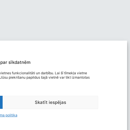
 par sīkdatnēm
ietnes funkcionalitāti un darbību. Lai šī tīmekļa vietne
Jūsu piekrišanu papildus šajā vietnē var tikt izmantotas
Viegli lasīt
Skatīt iespējas
Privātuma politika
Piekļūstamība
ma politika
Ziņot par kļūdu
Personas datu aizsardzība