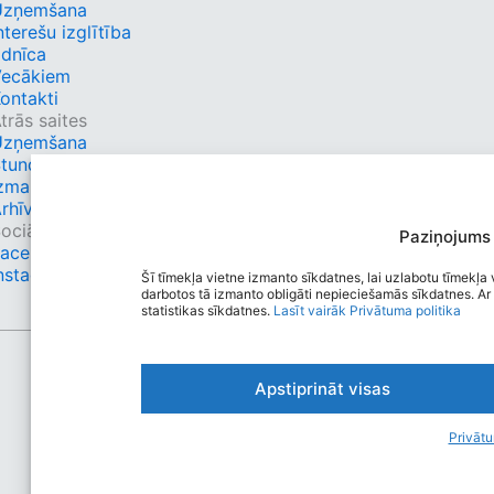
Uzņemšana
nterešu izglītība
dnīca
Vecākiem
ontakti
trās saites
Uzņemšana
tundu saraksts
zmaiņas
rhīvs
ociālie tīkli
Paziņojums
Facebook
nstagram
Šī tīmekļa vietne izmanto sīkdatnes, lai uzlabotu tīmekļa v
darbotos tā izmanto obligāti nepieciešamās sīkdatnes. Ar 
statistikas sīkdatnes.
Lasīt vairāk
Privātuma politika
Apstiprināt visas
Privātu