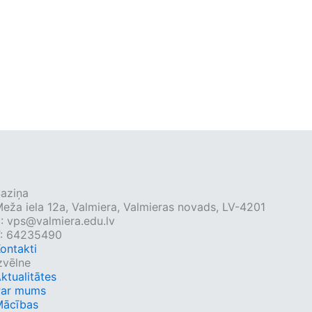
aziņa
eža iela 12a, Valmiera, Valmieras novads, LV-4201
E:
vps@valmiera.edu.lv
: 64235490
ontakti
zvēlne
ktualitātes
Par mums
Mācības