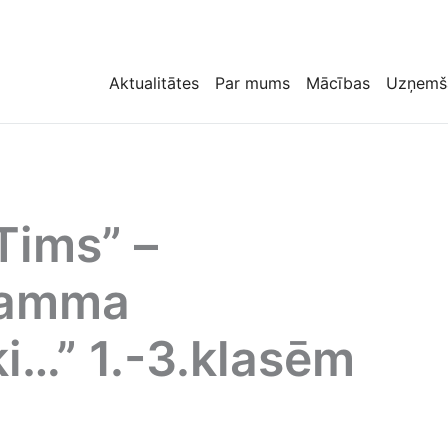
Aktualitātes
Par mums
Mācības
Uzņemš
“Tims” –
ramma
i…” 1.-3.klasēm