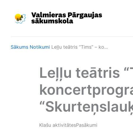
Skip
to
content
Sākums
Notikumi
Leļļu teātris “Tims” – ko...
Leļļu teātris 
koncertprog
“Skurteņslauķ
Klašu aktivitātes
Pasākumi