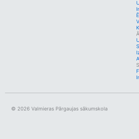
I
Ē
K
Ā
S
I
A
S
I
© 2026 Valmieras Pārgaujas sākumskola