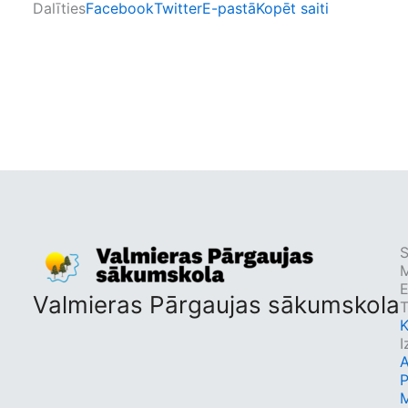
Dalīties
Facebook
Twitter
E-pastā
Kopēt saiti
S
M
Valmieras Pārgaujas sākumskola
T
K
I
A