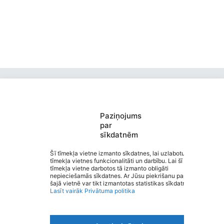
Paziņojums
par
sīkdatnēm
Valmieras Pārgaujas sākumskola
Saziņa
Šī tīmekļa vietne izmanto sīkdatnes, lai uzlabotu
tīmekļa vietnes funkcionalitāti un darbību. Lai šī
Izvēlne
tīmekļa vietne darbotos tā izmanto obligāti
Ātrās saites
nepieciešamās sīkdatnes. Ar Jūsu piekrišanu papildus
Sociālie tīkli
šajā vietnē var tikt izmantotas statistikas sīkdatnes.
Lasīt vairāk
Privātuma politika