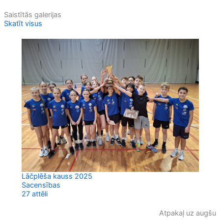
Saistītās galerijas
Skatīt visus
Lāčplēša kauss 2025
Sacensības
27 attēli
Atpakaļ uz augšu