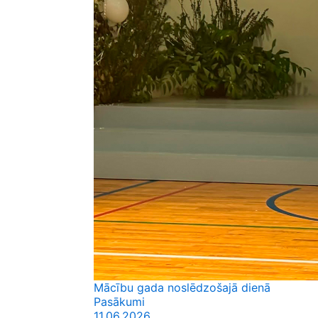
Mācību gada noslēdzošajā dienā
Pasākumi
11.06.2026