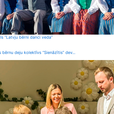
ls “Latvju bērni danci veda”
 bērnu deju kolektīvs “Sienāzītis” dev...