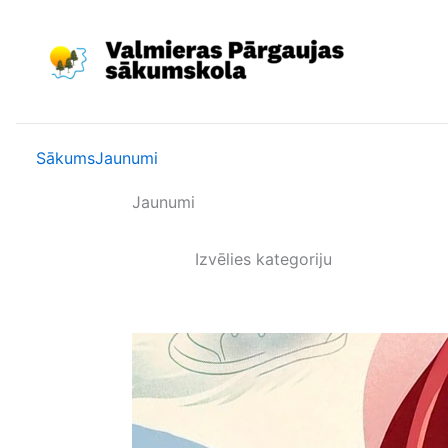
Skip
to
content
Sākums
Jaunumi
Jaunumi
Izvēlies kategoriju