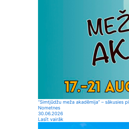
“Simtjūdžu meža akadēmija” – sākusies p
Nometnes
30.06.2026
Lasīt vairāk