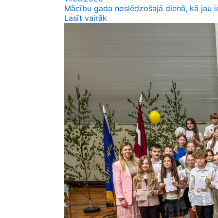
Mācību gada noslēdzošajā dienā, kā jau ie
Lasīt vairāk