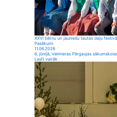
XXVI bērnu un jauniešu tautas deju festivā
Pasākumi
11.06.2026
6. jūnijā, Valmieras Pārgaujas sākumskolas
Lasīt vairāk