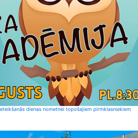
ieteikšanās dienas nometnei topošajiem pirmklasniekiem