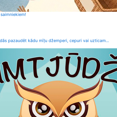
 saimniekiem!
dās pazaudēt kādu mīļu džemperi, cepuri vai uzticam...