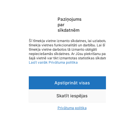
Paziņojums
par
sīkdatnēm
Valmieras Pārgaujas sākumskola
Saziņa
Šī tīmekļa vietne izmanto sīkdatnes, lai uzlabotu
tīmekļa vietnes funkcionalitāti un darbību. Lai šī
Izvēlne
tīmekļa vietne darbotos tā izmanto obligāti
Ātrās saites
nepieciešamās sīkdatnes. Ar Jūsu piekrišanu papildus
Sociālie tīkli
šajā vietnē var tikt izmantotas statistikas sīkdatnes.
Lasīt vairāk
Privātuma politika
Apstiprināt visas
Viegli lasīt
Privātuma politika
Piekļūstamība
Skatīt iespējas
Ziņot par kļūdu
Personas datu aizsardzība
Privātuma politika
© 2026 Valmieras Pārgaujas sākumskola