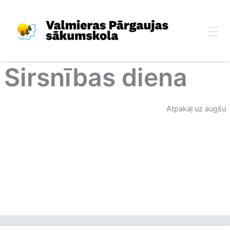
Skip
to
content
Sirsnības diena
Atpakaļ uz augšu