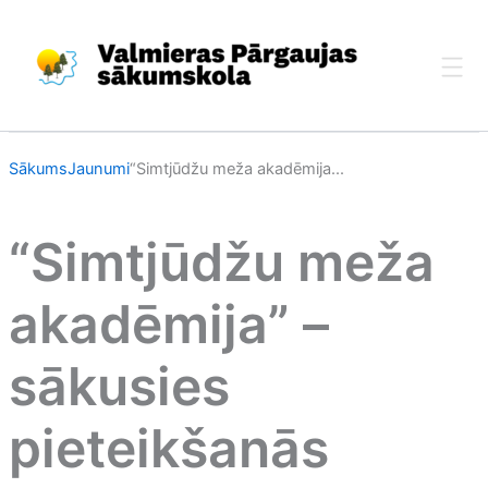
Skip
to
content
Sākums
Jaunumi
“Simtjūdžu meža akadēmija...
“Simtjūdžu meža
akadēmija” –
sākusies
pieteikšanās