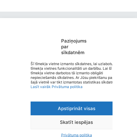
Paziņojums
par
sīkdatnēm
Valmieras Pārgaujas sākumskola
Saziņa
Šī tīmekļa vietne izmanto sīkdatnes, lai uzlabotu
tīmekļa vietnes funkcionalitāti un darbību. Lai šī
Izvēlne
tīmekļa vietne darbotos tā izmanto obligāti
Ātrās saites
nepieciešamās sīkdatnes. Ar Jūsu piekrišanu papildus
Sociālie tīkli
šajā vietnē var tikt izmantotas statistikas sīkdatnes.
Lasīt vairāk
Privātuma politika
Apstiprināt visas
Viegli lasīt
Privātuma politika
Piekļūstamība
Skatīt iespējas
Ziņot par kļūdu
Personas datu aizsardzība
Privātuma politika