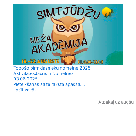
Topošo pirmklasnieku nometne 2025
Aktivitātes
Jaunumi
Nometnes
03.06.2025
Pieteikšanās saite raksta apakšā....
Lasīt vairāk
Atpakaļ uz augšu