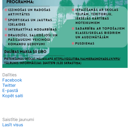
Dalīties
Facebook
Twitter
E-pastā
Kopēt saiti
Saistītie jaunumi
Lasīt visus