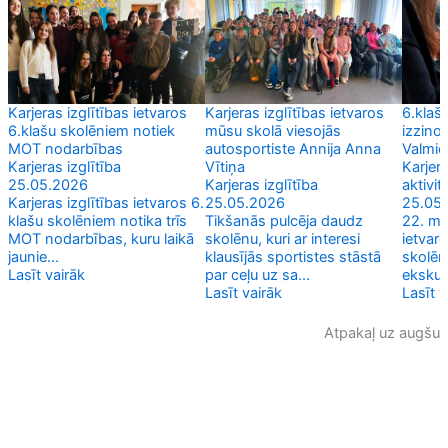
Karjeras izglītības ietvaros
Karjeras izglītības ietvaros
6.klaš
6.klašu skolēniem notiek
mūsu skolā viesojās
izzino
MOT nodarbības
autosportiste Annija Anna
Valmie
Karjeras izglītība
Vītiņa
Karjera
25.05.2026
Karjeras izglītība
aktivit
Karjeras izglītības ietvaros 6.
25.05.2026
25.05
klašu skolēniem notika trīs
Tikšanās pulcēja daudz
22. mai
MOT nodarbības, kuru laikā
skolēnu, kuri ar interesi
ietvar
jaunie...
klausījās sportistes stāstā
skolēn
Lasīt vairāk
par ceļu uz sa...
ekskurs
Lasīt vairāk
Lasīt v
Atpakaļ uz augšu