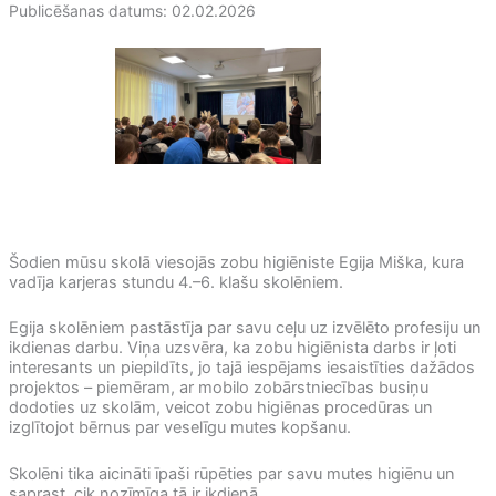
Publicēšanas datums: 02.02.2026
Šodien mūsu skolā viesojās zobu higiēniste Egija Miška, kura
vadīja karjeras stundu 4.–6. klašu skolēniem.
Egija skolēniem pastāstīja par savu ceļu uz izvēlēto profesiju un
ikdienas darbu. Viņa uzsvēra, ka zobu higiēnista darbs ir ļoti
interesants un piepildīts, jo tajā iespējams iesaistīties dažādos
projektos – piemēram, ar mobilo zobārstniecības busiņu
dodoties uz skolām, veicot zobu higiēnas procedūras un
izglītojot bērnus par veselīgu mutes kopšanu.
Skolēni tika aicināti īpaši rūpēties par savu mutes higiēnu un
saprast, cik nozīmīga tā ir ikdienā.