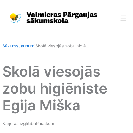
Skip
to
content
Sākums
Jaunumi
Skolā viesojās zobu higiē...
Skolā viesojās
zobu higiēniste
Egija Miška
Karjeras izglītība
Pasākumi