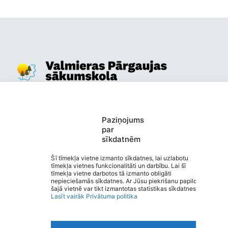
Valmieras Pārgaujas sākumskola
Saziņa
Izvēlne
Paziņojums
Ātrās saites
par
Sociālie tīkli
sīkdatnēm
Šī tīmekļa vietne izmanto sīkdatnes, lai uzlabotu
tīmekļa vietnes funkcionalitāti un darbību. Lai šī
tīmekļa vietne darbotos tā izmanto obligāti
nepieciešamās sīkdatnes. Ar Jūsu piekrišanu papildus
Viegli lasīt
šajā vietnē var tikt izmantotas statistikas sīkdatnes.
Privātuma politika
Lasīt vairāk
Privātuma politika
Piekļūstamība
Ziņot par kļūdu
Personas datu aizsardzība