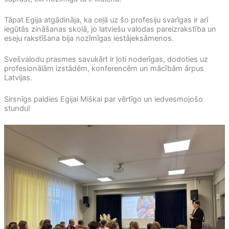
Tāpat Egija atgādināja, ka ceļā uz šo profesiju svarīgas ir arī
iegūtās zināšanas skolā, jo latviešu valodas pareizrakstība un
eseju rakstīšana bija nozīmīgas iestājeksāmenos.
Svešvalodu prasmes savukārt ir ļoti noderīgas, dodoties uz
profesionālām izstādēm, konferencēm un mācībām ārpus
Latvijas.
Sirsnīgs paldies Egijai Miškai par vērtīgo un iedvesmojošo
stundu!