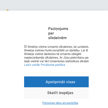
Paziņojums
Valmieras pirmsskolas izglītības
par
sīkdatnēm
iestāde “Buratino”
Saziņa
Šī tīmekļa vietne izmanto sīkdatnes, lai uzlabotu
tīmekļa vietnes funkcionalitāti un darbību. Lai šī
Izvēlne
tīmekļa vietne darbotos tā izmanto obligāti
Ātrās saites
nepieciešamās sīkdatnes. Ar Jūsu piekrišanu papildus
Sociālie tīkli
šajā vietnē var tikt izmantotas statistikas sīkdatnes.
Lasīt vairāk
Privātuma politika
Apstiprināt visas
Viegli lasīt
Privātuma politika
Piekļūstamība
Skatīt iespējas
Ziņot par kļūdu
Personas datu aizsardzība
Personas datu aizsardzība