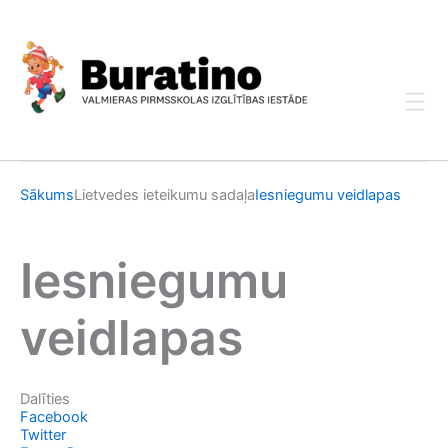
Skip
to
content
Sākums
Lietvedes ieteikumu sadaļa
Iesniegumu veidlapas
Iesniegumu
veidlapas
Dalīties
Facebook
Twitter