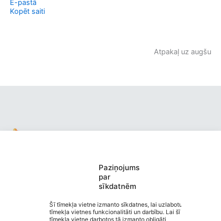
E-pastā
Kopēt saiti
Atpakaļ uz augšu
Paziņojums
Valmieras pirmsskolas izglītības
par
sīkdatnēm
iestāde “Buratino”
Saziņa
Šī tīmekļa vietne izmanto sīkdatnes, lai uzlabotu
tīmekļa vietnes funkcionalitāti un darbību. Lai šī
Izvēlne
tīmekļa vietne darbotos tā izmanto obligāti