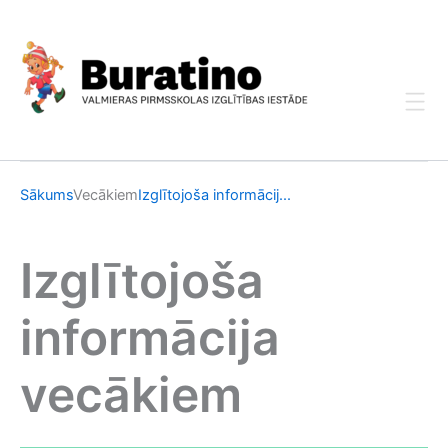
Skip
to
content
Sākums
Vecākiem
Izglītojoša informācij...
Izglītojoša
informācija
vecākiem