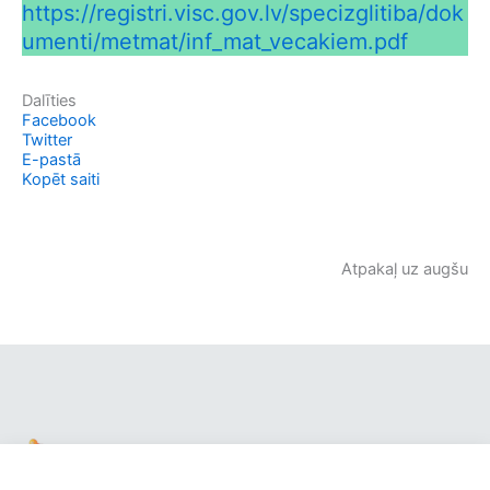
https://registri.visc.gov.lv/specizglitiba/dok
umenti/metmat/inf_mat_vecakiem.pdf
Dalīties
Facebook
Twitter
E-pastā
Kopēt saiti
Atpakaļ uz augšu