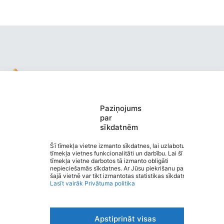
Paziņojums
Valmieras pirmsskolas izglītības
par
sīkdatnēm
iestāde “Buratino”
Saziņa
Šī tīmekļa vietne izmanto sīkdatnes, lai uzlabotu
tīmekļa vietnes funkcionalitāti un darbību. Lai šī
Izvēlne
tīmekļa vietne darbotos tā izmanto obligāti
Ātrās saites
nepieciešamās sīkdatnes. Ar Jūsu piekrišanu papildus
Sociālie tīkli
šajā vietnē var tikt izmantotas statistikas sīkdatnes.
Lasīt vairāk
Privātuma politika
Apstiprināt visas
Viegli lasīt