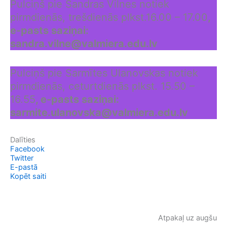
Pulciņš pie Sandras Vilnes notiek
pirmdienās, trešdienās plkst.16.00 – 17.00
,
e-pasts saziņai:
sandra.vilne@valmiera.edu.lv
Pulciņš pie Sarmītes Ulanovskas notiek
pirmdienās, ceturtdienās plkst. 15.50 –
16.55
, e-pasts saziņai:
sarmite.ulanovska@valmiera.edu.lv
Dalīties
Facebook
Twitter
E-pastā
Kopēt saiti
Atpakaļ uz augšu