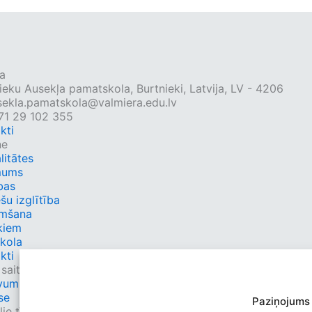
a
ieku Ausekļa pamatskola, Burtnieki, Latvija, LV - 4206
sekla.pamatskola@valmiera.edu.lv
71 29 102 355
kti
ne
litātes
mums
bas
ešu izglītība
mšana
kiem
kola
kti
 saites
umi.lv
se
Paziņojums
ie tīkli