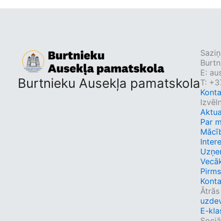
Saziņ
Burtn
E:
au
Burtnieku Ausekļa pamatskola
T: +3
Konta
Izvēl
Aktua
Par 
Mācī
Inter
Uzņe
Vecā
Pirms
Konta
Ātrās
uzdev
E-kla
Sociāl