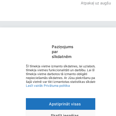
Atpakaļ uz augšu
Paziņojums
par
sīkdatnēm
Burtnieku Ausekļa pamatskola
Saziņa
Šī tīmekļa vietne izmanto sīkdatnes, lai uzlabotu
tīmekļa vietnes funkcionalitāti un darbību. Lai šī
Izvēlne
tīmekļa vietne darbotos tā izmanto obligāti
Ātrās saites
nepieciešamās sīkdatnes. Ar Jūsu piekrišanu papildus
Sociālie tīkli
šajā vietnē var tikt izmantotas statistikas sīkdatnes.
Lasīt vairāk
Privātuma politika
Apstiprināt visas
Viegli lasīt
Privātuma politika
Piekļūstamība
Skatīt iespējas