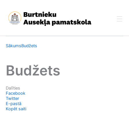
Skip
to
content
Sākums
Budžets
Budžets
Dalīties
Facebook
Twitter
E-pastā
Kopēt saiti