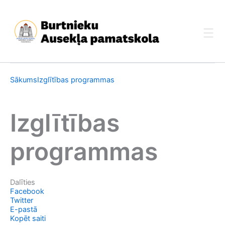
Skip
to
content
Sākums
Izglītības programmas
Izglītības
programmas
Dalīties
Facebook
Twitter
E-pastā
Kopēt saiti