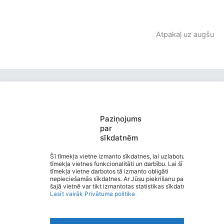
Atpakaļ uz augšu
Paziņojums
par
sīkdatnēm
Burtnieku Ausekļa pamatskola
Saziņa
Šī tīmekļa vietne izmanto sīkdatnes, lai uzlabotu
tīmekļa vietnes funkcionalitāti un darbību. Lai šī
Izvēlne
tīmekļa vietne darbotos tā izmanto obligāti
Ātrās saites
nepieciešamās sīkdatnes. Ar Jūsu piekrišanu papildus
Sociālie tīkli
šajā vietnē var tikt izmantotas statistikas sīkdatnes.
Lasīt vairāk
Privātuma politika