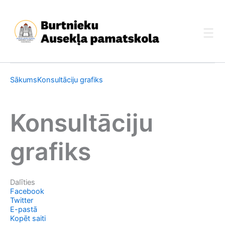
Skip
to
content
Sākums
Konsultāciju grafiks
Konsultāciju
grafiks
Dalīties
Facebook
Twitter
E-pastā
Kopēt saiti