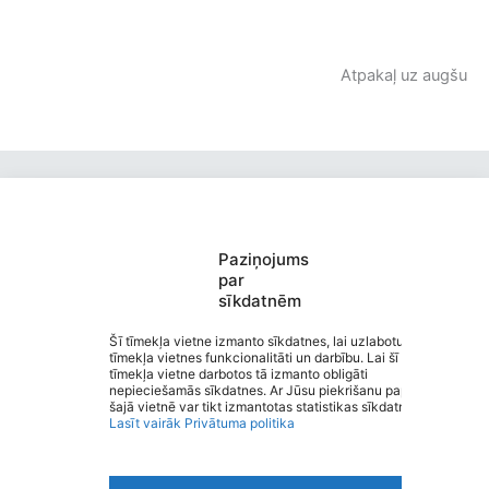
Atpakaļ uz augšu
Paziņojums
par
sīkdatnēm
Burtnieku Ausekļa pamatskola
Saziņa
Šī tīmekļa vietne izmanto sīkdatnes, lai uzlabotu
tīmekļa vietnes funkcionalitāti un darbību. Lai šī
Izvēlne
tīmekļa vietne darbotos tā izmanto obligāti
Ātrās saites
nepieciešamās sīkdatnes. Ar Jūsu piekrišanu papildus
Sociālie tīkli
šajā vietnē var tikt izmantotas statistikas sīkdatnes.
Lasīt vairāk
Privātuma politika