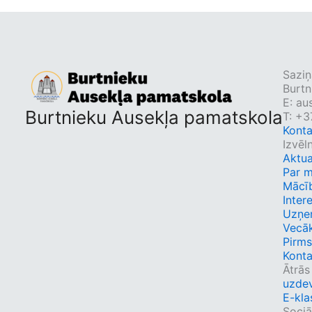
Saziņ
Burtn
E:
au
Burtnieku Ausekļa pamatskola
T: +3
Konta
Izvēl
Aktua
Par 
Mācī
Inter
Uzņe
Vecā
Pirms
Konta
Ātrās
uzdev
E-kla
Sociāl