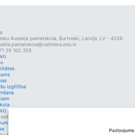
a
ieku Ausekļa pamatskola, Burtnieki, Latvija, LV - 4206
sekla.pamatskola@valmiera.edu.lv
71 29 102 355
kti
ne
litātes
mums
bas
ešu izglītība
mšana
kiem
kola
kti
 saites
umi.lv
se
Paziņojums
ie tīkli